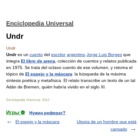
Enciclopedia Universal
Undr
Undr
Undr
es un
cuento
del
escritor
argentino
Jorge Luis Borges
que
integra
El libro de arena
, colección de cuentos y relatos publicada
en 1975. Se trata del octavo cuento de ese volumen, y retoma el
tópico de
El espejo y la máscara
: la búsqueda de la máxima
síntesis poética y metafísica. El relato transcribe un texto de un tal
Adán de Bremen, quién habría vivido en el siglo XI.
Enciclopedia Universal
.
2012
.
Игры ⚽
Нужен реферат?
El espejo y la máscara
Utopía de un hombre que está
cansado