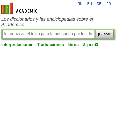
RU
EN
DE
FR
es-academic.com
Los diccionarios y las enciclopedias sobre el
Académico
¡Buscar!
interpretaciones
Traducciones
libros
Игры ⚽