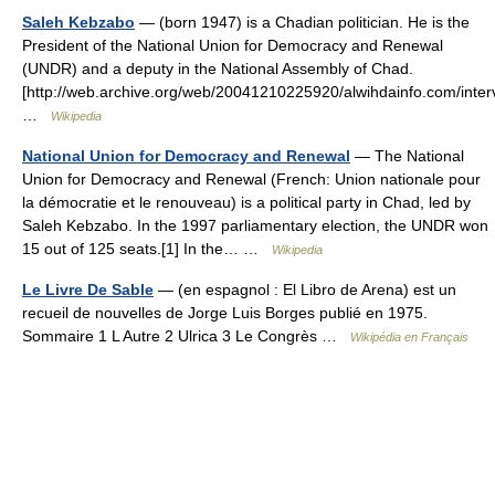
Saleh Kebzabo
— (born 1947) is a Chadian politician. He is the
President of the National Union for Democracy and Renewal
(UNDR) and a deputy in the National Assembly of Chad.
[http://web.archive.org/web/20041210225920/alwihdainfo.com/inter
…
Wikipedia
National Union for Democracy and Renewal
— The National
Union for Democracy and Renewal (French: Union nationale pour
la démocratie et le renouveau) is a political party in Chad, led by
Saleh Kebzabo. In the 1997 parliamentary election, the UNDR won
15 out of 125 seats.[1] In the… …
Wikipedia
Le Livre De Sable
— (en espagnol : El Libro de Arena) est un
recueil de nouvelles de Jorge Luis Borges publié en 1975.
Sommaire 1 L Autre 2 Ulrica 3 Le Congrès …
Wikipédia en Français