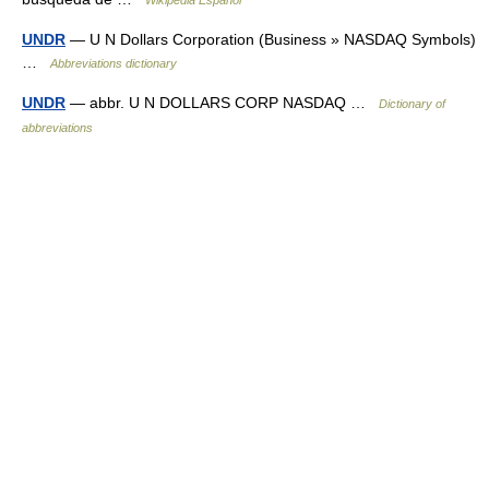
Wikipedia Español
UNDR
— U N Dollars Corporation (Business » NASDAQ Symbols)
…
Abbreviations dictionary
UNDR
— abbr. U N DOLLARS CORP NASDAQ …
Dictionary of
abbreviations