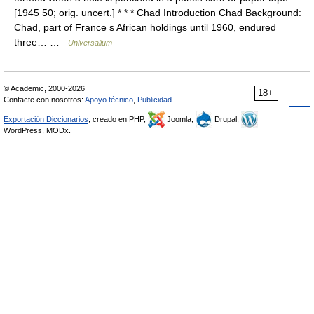
[1945 50; orig. uncert.] * * * Chad Introduction Chad Background:
Chad, part of France s African holdings until 1960, endured
three… …
Universalium
© Academic, 2000-2026
18+
Contacte con nosotros:
Apoyo técnico
,
Publicidad
Exportación Diccionarios
, creado en PHP,
Joomla,
Drupal,
WordPress, MODx.